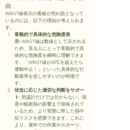
由
WBGT値表示の看板が売れ筋となって
いるのには、以下の理由が考えられま
す。
客観的で具体的な危険度表
示:
 WBGT値は数値として示される
ため、見る人にとって客観的で具
体的な危険度を瞬時に理解できま
す。「WBGT値が28℃を超えたら
運動中止！」といった具体的な行
動基準を促しやすいのが特徴で
す。
状況に応じた適切な判断をサポー
ト:
 気温計だけでは分からない、湿
度や輻射熱の影響まで加味されて
いるため、より実態に即した熱中
症リスクを把握できます。これに
より、屋外での作業やスポーツ、