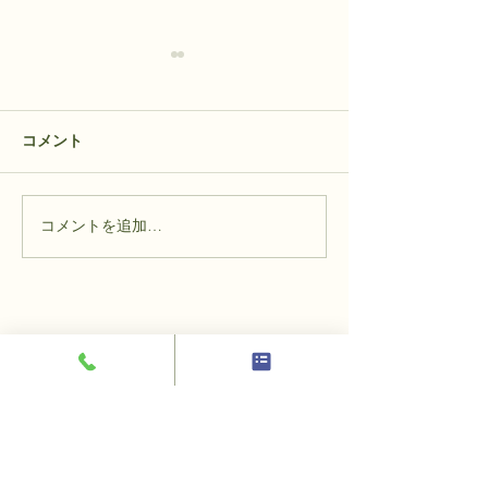
コメント
コメントを追加…
読売新聞オンラインで
【Instagramで
「席取りハンカチ」が紹
生のバズり動画
介されました！
お問い合わせはお気軽
に！
​お見積りフォームよりお問い合わせくだ
さい。