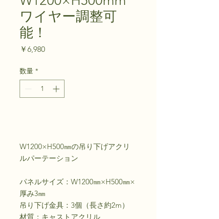
W1200×H500mm
ワイヤー調整可
能！
価
￥6,980
格
数量
*
カートに追加する
W1200×H500㎜の吊り下げアクリ
ルパーテーション
パネルサイズ：W1200㎜×H500㎜×
厚み3㎜
吊り下げ金具：3個（長さ約2m）
材質：キャストアクリル