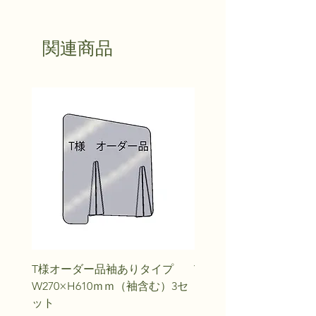
関連商品
T様オーダー品袖ありタイプ
Y.M様オーダー品
W270×H610ｍｍ（袖含む）3セ
価格
￥20,240
ット