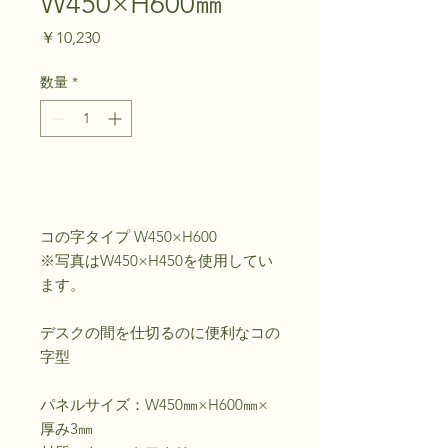
W450×H600㎜
価
￥10,230
格
数量
*
カートに追加する
コの字タイプ W450×H600
※写真はW450×H450を使用してい
ます。
デスクの間を仕切るのに便利なコの
字型
パネルサイズ：W450㎜×H600㎜×
厚み3㎜