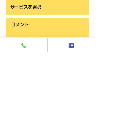
お問い合わせを送信する
印刷工房
by WONder
© 2021 印刷工房 by WONder