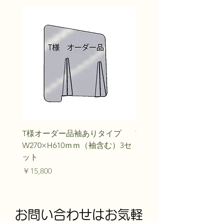
T様オーダー品袖ありタイプ
Y.M様オーダー品
W270×H610ｍｍ（袖含む）3セ
価格
￥20,240
ット
価格
￥15,800
お問い合わせはお気軽