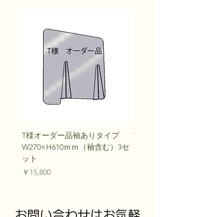
T様オーダー品袖ありタイプ
Y.M様オーダー品
W270×H610ｍｍ（袖含む）3セ
価格
￥20,240
ット
価格
￥15,800
お問い合わせはお気軽