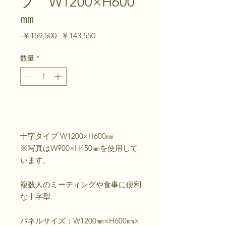
プ W1200×H600
㎜
通
セ
 ￥159,500 
￥143,550
常
ー
価
ル
数量
*
格
価
格
カートに追加する
十字タイプ W1200×H600㎜
※写真はW900×H450㎜を使用して
います。
複数人のミーティングや食事に便利
な十字型
パネルサイズ：W1200㎜×H600㎜×