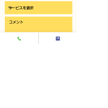
お問い合わせを送信する
印刷工房
by WONder
© 2021 印刷工房 by WONder