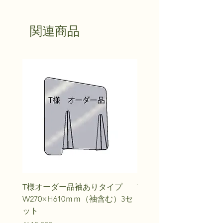
関連商品
T様オーダー品袖ありタイプ
Y.M様オーダー品
W270×H610ｍｍ（袖含む）3セ
価格
￥20,240
ット