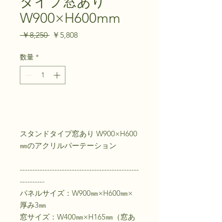
タイプ窓あり
W900×H600mm
通
セ
 ￥8,250 
￥5,808
常
ー
価
ル
数量
*
格
価
格
カートに追加する
スタンドタイプ窓あり W900×H600
㎜のアクリルパーテーション
------------------------------------------------
----------
パネルサイズ：W900㎜×H600㎜×
厚み3㎜
窓サイズ：W400㎜×H165㎜（窓あ