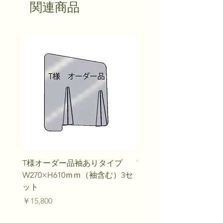
関連商品
T様オーダー品袖ありタイプ
Y.M様オーダー品
W270×H610ｍｍ（袖含む）3セ
価格
￥20,240
ット
価格
￥15,800