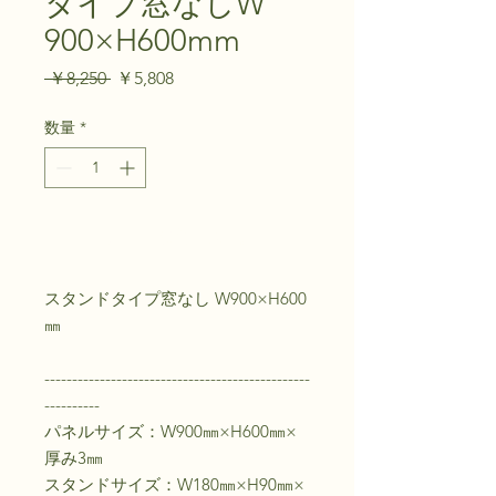
タイプ窓なしW
900×H600mm
通
セ
 ￥8,250 
￥5,808
常
ー
価
ル
数量
*
格
価
格
カートに追加する
スタンドタイプ窓なし W900×H600
㎜
------------------------------------------------
----------
パネルサイズ：W900㎜×H600㎜×
厚み3㎜
スタンドサイズ：W180㎜×H90㎜×