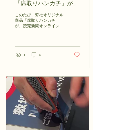
ト）を施工。 外からの視線
「席取りハンカチ」が紹
をやわらげる 圧迫感を出さ
介されました！
ずに目隠しできる 明るさは
このたび、弊社オリジナル
そのまま確保できる という
商品「席取りハンカチ」
メリットがあり、オフィス
が、読売新聞オンライン
や店舗でも人気の施工で
「大手小町」にて紹介され
す。 今回は会社ロゴも合わ
ました！本当にたくさんの
せて施工し、統一感のある
反響をいただき、スタッフ
入り口になりました。 現地
一同とても驚いています。
施工も丁寧に 看板施工やガ
掲載記事はこちら読売新聞
1
0
ラス施工は、実際の現場で
オンライン「あなたはどっ
細かな調整がとても大切で
ち派？席取り論争」 今回の
す。...
記事では、 「席を取ると
き、何を置く？」 「スマ
ホ？カバン？ハンカチ？」
「そもそも席取りってア
リ？」 …そんな、“誰もが
一度は経験したことがあ
る”席取り事情について取
り上げられています 。
「席取り」に、ちょっとし
た安心感と遊び心を 「席取
りハンカチ」は、ただ席を