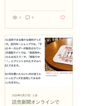
工を担当させていただきま
した！ 外観の印象を左右す
る“会社の顔”となる部分。
シンプルで視認性が高く、
3
0
スタイリッシュなデザイン
に仕上がりました。 建物の
印象をぐっと引き締めるフ
ァサード看板 今回施工した
ファサード看板は、ブルー
とグレーを基調としたロゴ
デザインが建物外観とマッ
チし、非常に存在感のある
仕上がりになりました。 遠
くからでも社名がしっかり
見え、「どんな会社なの
か」が伝わりやすい外観
に。 企業イメージや信頼感
にもつながるため、ファサ
ード看板はとても重要な役
割を持っています。 ドアガ
ラスにはフォグラス施工 入
2026年5月27日
∙
2
分
り口ドアガラスには、フォ
グラス（すりガラス調シー
読売新聞オンラインで