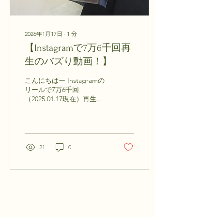
確保するためのものではあ
りません。 カフェやフード
コートで、「ここ使ってま
す！」をさりげなく伝えら
2026年1月17日
∙
1
分
れる。 そして、見る人が少
しクスッと笑ってくれる。
【Instagramで7万6千回再
そんな“コミュニケーショ
生のバズり動画！】
ンのきっかけ”になるアイ
テムを目指して制作しまし
こんにちはー Instagramの
た。 特に女性のお客様から
リールで7万6千回
は、 「バッグを置くよりス
（2025.01.17現在）再生さ
マート」 「防犯的にも少し
れました！！！！ もうびっ
安心」 「かわいくて話題に
くりです。 理由は・・・よ
なる」 「写真を撮ってSNS
くわかりません（笑） 作業
に載せたくなる」 など、嬉
している動画は何だか癒さ
しい声をたくさんいただい
れるのか、DIYされている
21
0
ています。 デザインにもか
方が見てくださるとか？？
なり拘っています...
理由はわかりませんが、こ
れだけ多くの方に見ていた
だけたのは本当に嬉しいで
す💕 ありがとうございまし
もっと見る
た！